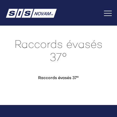
Skip
Back
to
to
Content
top
Menu
Raccords évasés
37°
Raccords évasés 37°